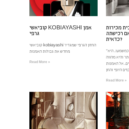
ית מכירות
קוביאשי KOBIAYASHI אמן
ם רכישתה
גרפי
כדאית?
קוביאשי kobiayashi החזון הגרפי שמגדיר
"אמנות היא שפה, פשוטו כמשמעו. היא
מחדש את גבולות האמנות
ר והיא מהווה
Read More »
ם. אל האמנות
Read More »