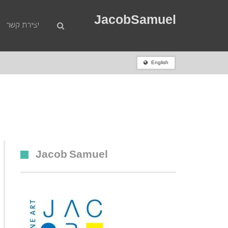
JacobSamuel
יצירת קשר
English
חיים קִיוֶה (1912 1983) קומפוזיציה שמן על בד 50×100 חתום .
ראשי
»
מכירות
»
Jacob Samuel