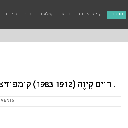
מכירות
קריאת שירות
וידאו
קטלוגים
זרמים באמנות
חיים קִיוֶה (1912 1983) קומפוזיציה שמן על בד 50×100 חתום .
MMENTS