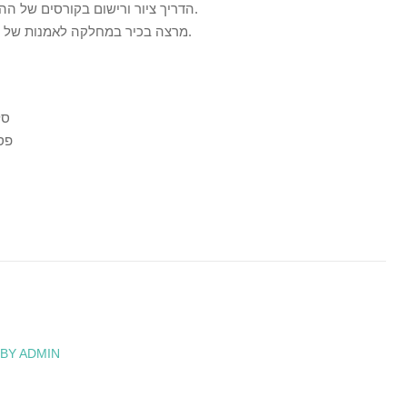
1953-1959 הדריך ציור ורישום בקורסים של ההתיישבות העובדת בקיבוץ נען.
1978-1983 מרצה בכיר במחלקה לאמנות של האקדמיה ”בצלאל” בירושלים.
62
969
 BY ADMIN