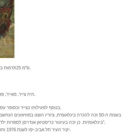
דמות בפרדס, אקוורל על נייר חתום ומתוארך, 29X25 ס”מ.
היה צייר, מאייר, פסל וסופר ישראלי, יליד האימפריה הרוסית.
בנוסף לפעילותו כצייר וכסופר עסק גוטמן בעיצוב תפאורה להצגות תיאטרון.
בשנות ה-50 זכה להכרה בינלאומית, ציוריו הוצגו במוזיאונים ה
בינלאומיות. כן זכה בעיטור כריסטיאן אנדרסן לספרות ילדים ונוער על ספרו “שביל קליפות התפוזים”.
יקיר העיר תל אביב-יפו לשנת 1976 וחתן פרס ישראל לספרות ילדים לשנת 1978.