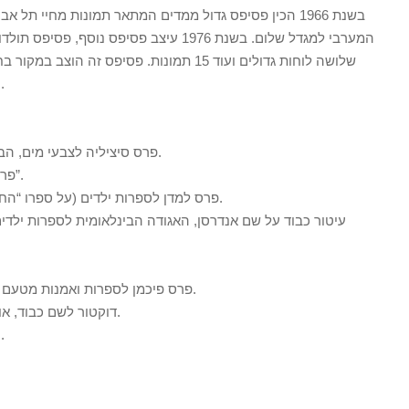
בשנת 1966 הכין פסיפס גדול ממדים המתאר תמונות מחיי תל
המערבי למגדל שלום. בשנת 1976 עיצב פסיפס נ
שלושה לוחות גדולים ועוד 15 תמונות. פסיפס זה 
הועבר וניצב כיום בחזית מגדל רוטשילד 1.
1955 – פרס סיציליה לצבעי מים, הביאנלה לאמנות, סאן-פאולו, ברזיל.
1956 – פרס דיזנגוף לציור, על ציורו “מרכבה”.
1958 – פרס למדן לספרות ילדים (על ספרו “החופש הגדול או תעלומת הארגזים”).
1969 – פרס פיכמן לספרות ואמנות מטעם האיגוד העולמי של יהודי בסרביה.
1974 – דוקטור לשם כבוד, אוניברסיטת תל אביב, תל אביב-יפו.
1976 – יקיר תל אביב, עירית תל אביב-יפו.