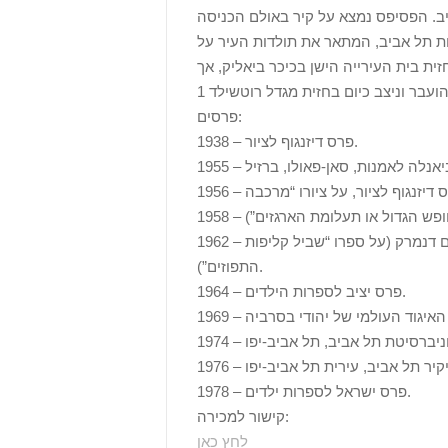
 אביב. הפסיפס נמצא על קיר באולם הכניסה
וסף, פסיפס תולדות תל אביב, המתאר את תולדות העיר על
הוצב במקור בחזית בית העירייה הישן בכיכר ביאליק, אך
פרסים:
1938 – פרס דיזנגוף לציור.
1962 – עיטור כבוד על שם אנדרסן, האגודה הבינלאומית לספרות ילדים דנמרק (על ספרו “שביל קליפות
התפוזים”).
1964 – פרס יציב לספרות הילדים.
1978 – פרס ישראל לספרות ילדים.
קישור למכירה:
לחץ כאן