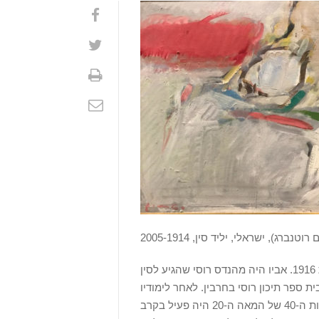
אפרים (יפים) רוטנברג, הידוע בכינויו “פימה”, נולד בחרבין, סין, בשנת 1916. אביו היה מהנדס רוסי שהגיע לסין
 ספר תיכון רוסי בחרבין. לאחר לימודיו
עבר להתגורר בשנגחאי, שם למד אדריכלות בשיעורי ערב וציור. בשנות ה-40 של המאה ה-20 היה פעיל בקרב