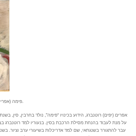
פימה (אפרים רוטנברג), ישראלי, יליד סין, 2005-1914.
על מנת לעבוד בהנחת מסילת הרכבת בסין. בנעוריו למד רוטנברג בבית