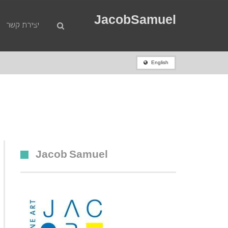
JacobSamuel
יצירת קשר
English
פימה (אפרים רוטנברג),(2005-1914.) מופשט , שמן על קרטון 34×36 חתום .
ראשי
»
מכירות
»
Jacob Samuel