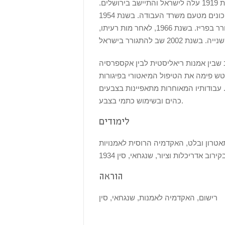
האמנים בשנגחאי. לצד ציור עסק גם בעיצוב תפאורות לתאטרון. בשנת 1919 עלה לישראל והתיישב בירושלים.
לפרנסתו עבד בתחילה כצייר שלטים ואחר כך כמפקח על בניית שיכונים מטעם משרד העבודה. בשנת 1954
נסע לאיטליה ובשנת 1956 לפריז, צרפת. בשנת 1961 עבר להתגורר בפריז. בשנת 1966, לאחר מות רעיתו,
 שבין אמנות ריאליסטית לבין אקספרסיה
לאחר עלייתו לישראל, נטש פימה את הטיפול המיאטורי בפיגורות
-60 החל לעסוק בהפשטה. עבודותיו המאוחרות מתאפיינות בצבעים
כהים ובשימוש כתמי בצבע.
לימודים
אטרון ובלט, האקדמיה הרוסית לאמנויות
193 בקירוב אדריכלות וציור, שנגחאי, סין
הוראה
רישום, האקדמיה לאמנות, שנגחאי, סין