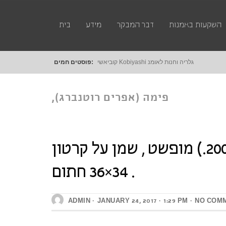
השקעות באמנות
דבר המבקר
מידע
בית
קוביאשי Kobiyashi גלריה וחנות לאומנות דיגטלית
פוסטים חמים:
פימה (אפרים רוטנברג),
פימה (אפרים רוטנברג),(2005-1914.) מופשט , שמן על קרטון
(2005-1914.) מופשט , שמן
34×36 חתום .
על קרטון 34×36 חתום .
ADMIN
JANUARY 24, 2017
1:29 PM
NO COM