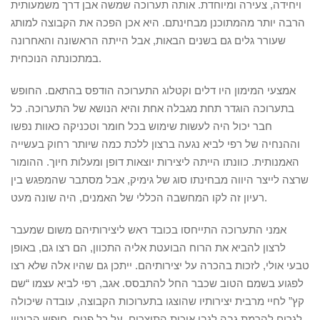
ויחידה, צעירה ומיוחדת. אותה תערוכה שמשה אבן דרך משמעותית
הרבה יותר מהמתוכנן מבחינתם. היא אכן הפכה את הקבוצה למותג
שעורר גלים גם בשנים הבאות, אבל הייתה הראשונה והאחרונה
במתכונתה הנוכחית.
אמצעי המימון היו דלים וקטלוג התערוכה הודפס בהתאם. החופש
בתערוכה הוגדר תחת מגבלה אחת והיא הנושא של התערוכה. כל
חבר יכול היה לעשות שימוש בכל חומר וטכניקה כאוות נפשו
וההנחיה של רפי לביא נגעה ברצון ללכת כמה שיותר רחוק בעשייה
האמנותית. כוונתו הייתה ליצירות יוצאות דופן ומעלות חיוך. ההומור
שרצה לייצר היווה מבחינתו סוג של גימיק, אבל מסתבר שהמפגש בין
רעיון זה לקו המחשבה הכללי של האמנים, היה שונה מעט.
אמני התערוכה התייחסו בכובד ראש ליצירותיהם משום שמעבר
לרצון להביא את הרוח הבועטת אליה התכוון, הם רצו גם, באופן
טבעי אולי, לזכות בהכרה על יצירותיהם. ייתכן גם שהיו אלה שלא רצו
לפגוע בשמם הטוב שכבר החל להתבסס. אגב, רפי לביא עצמו “שם
קץ” לחיי מרבית יצירותיו שהוצגו בתערוכות הקבוצה, עובדה שיכולה
לגרום להרמת גבה לגבי איכות התוצרים. על כל פנים, חופש הביטוי