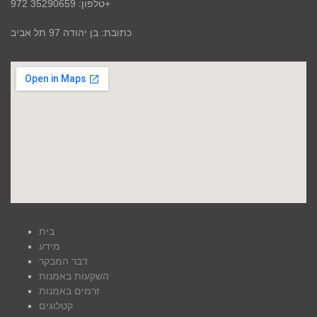
טלפון: 35290659 972+
כתובת: בן יהודה 97 תל אביב
בית
מידע
דבר המבקר
השקעות באמנות
זרמים באמנות
קטלוגים