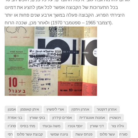
בכל התערוכות של הקבוצה אפשר לכל אמן להציג את דמיונו
היצירתי הפרוע. הקבוצה פעלה במשך ארבע שנים פחות או יותר
(דצמבר 1965 – ספטמבר 1970) ולאחר מכן, שככה הרוח.
אהרון דוקטור
אהרון ויתקין
אורי ליפשיץ
איתן קאופמן
אמנון
וינשטיין
אמנות אוונגרדית
אפרים קידרון
בוקי שוורץ
בני אפרת
גילה צור
דני שוורץ
יוסף גטניו
משה גבעתי
מתי בסיס
סרג’יו
סגרה
עשר פלוס
פנחס עשת
ציונה שמשי
קבוצת עשר פלוס
רפי