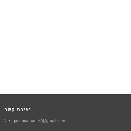
יצירת קשר
מייל: jacobsamuel97@gmail.com