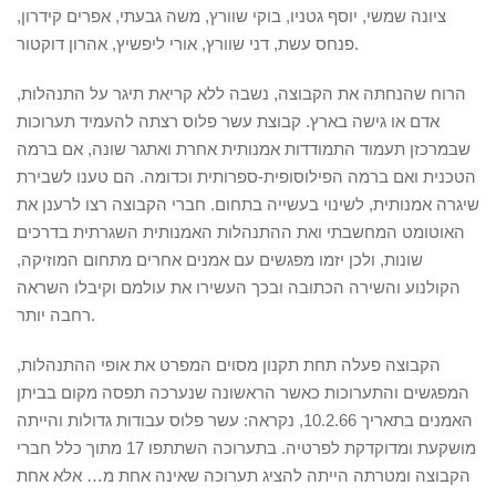
ציונה שמשי, יוסף גטניו, בוקי שוורץ, משה גבעתי, אפרים קידרון,
פנחס עשת, דני שוורץ, אורי ליפשיץ, אהרון דוקטור.
הרוח שהנחתה את הקבוצה, נשבה ללא קריאת תיגר על התנהלות,
אדם או גישה בארץ. קבוצת עשר פלוס רצתה להעמיד תערוכות
שבמרכזן תעמוד התמודדות אמנותית אחרת ואתגר שונה, אם ברמה
הטכנית ואם ברמה הפילוסופית-ספרותית וכדומה. הם טענו לשבירת
שיגרה אמנותית, לשינוי בעשייה בתחום. חברי הקבוצה רצו לרענן את
האוטומט המחשבתי ואת ההתנהלות האמנותית השגרתית בדרכים
שונות, ולכן יזמו מפגשים עם אמנים אחרים מתחום המוזיקה,
הקולנוע והשירה הכתובה ובכך העשירו את עולמם וקיבלו השראה
רחבה יותר.
הקבוצה פעלה תחת תקנון מסוים המפרט את אופי ההתנהלות,
המפגשים והתערוכות כאשר הראשונה שנערכה תפסה מקום בביתן
האמנים בתאריך 10.2.66, נקראה: עשר פלוס עבודות גדולות והייתה
מושקעת ומדוקדקת לפרטיה. בתערוכה השתתפו 17 מתוך כלל חברי
הקבוצה ומטרתה הייתה להציג תערוכה שאינה אחת מ… אלא אחת