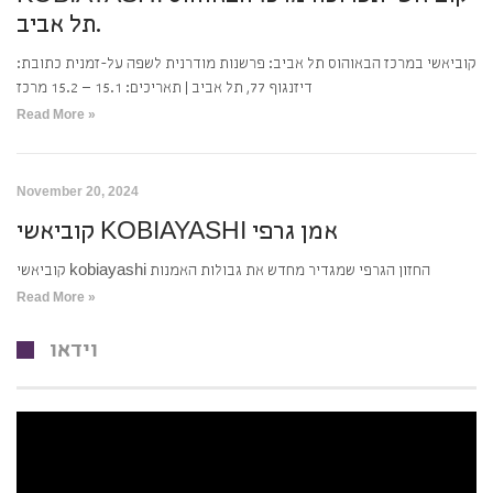
תל אביב.
קוביאשי במרכז הבאוהוס תל אביב: פרשנות מודרנית לשפה על-זמנית כתובת:
דיזנגוף 77, תל אביב | תאריכים: 15.1 – 15.2 מרכז
Read More »
November 20, 2024
קוביאשי KOBIAYASHI אמן גרפי
קוביאשי kobiayashi החזון הגרפי שמגדיר מחדש את גבולות האמנות
Read More »
וידאו