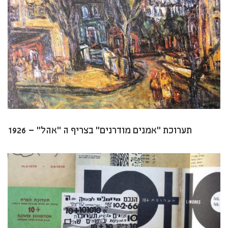
תערוכת “אמנים מודרנים” בצריף ה “אהל” – 1926