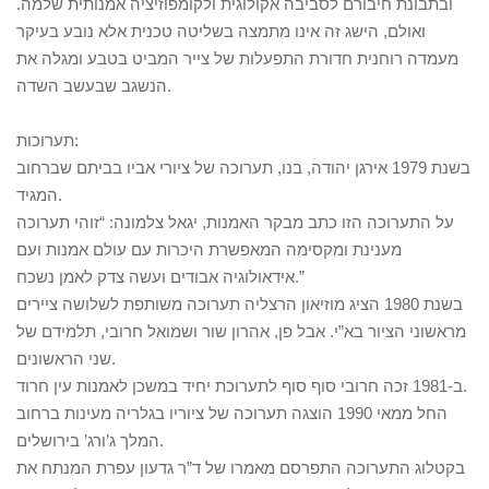
ובתבונת חיבורם לסביבה אקולוגית ולקומפוזיציה אמנותית שלמה.
ואולם, הישג זה אינו מתמצה בשליטה טכנית אלא נובע בעיקר
מעמדה רוחנית חדורת התפעלות של צייר המביט בטבע ומגלה את
הנשגב שבעשב השדה.
תערוכות:
בשנת 1979 אירגן יהודה, בנו, תערוכה של ציורי אביו בביתם שברחוב
המגיד.
על התערוכה הזו כתב מבקר האמנות, יגאל צלמונה: “זוהי תערוכה
מענינת ומקסימה המאפשרת היכרות עם עולם אמנות ועם
אידאולוגיה אבודים ועשה צדק לאמן נשכח.”
בשנת 1980 הציג מוזיאון הרצליה תערוכה משותפת לשלושה ציירים
מראשוני הציור בא”י. אבל פן, אהרון שור ושמואל חרובי, תלמידם של
שני הראשונים.
ב-1981 זכה חרובי סוף סוף לתערוכת יחיד במשכן לאמנות עין חרוד.
החל ממאי 1990 הוצגה תערוכה של ציוריו בגלריה מעינות ברחוב
המלך ג’ורג’ בירושלים.
בקטלוג התערוכה התפרסם מאמרו של ד”ר גדעון עפרת המנתח את