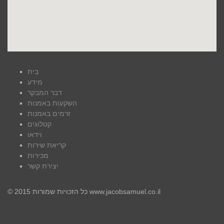
בית
מידע
דבר המבקר
השקעות באמנות
זרמים באמנות
קטלוגים
וידאו
קריאת שירות
מכירות
יצירת קשר
© כל הזכויות שמורות 2015 www.jacobsamuel.co.il