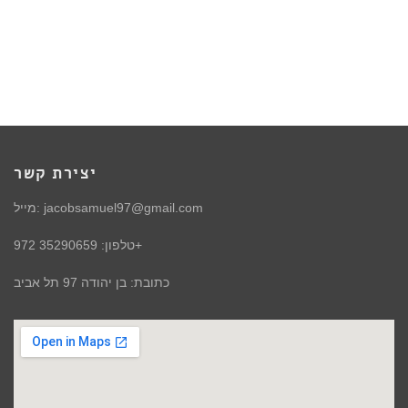
יצירת קשר
מייל: jacobsamuel97@gmail.com
טלפון: 35290659 972+
כתובת: בן יהודה 97 תל אביב