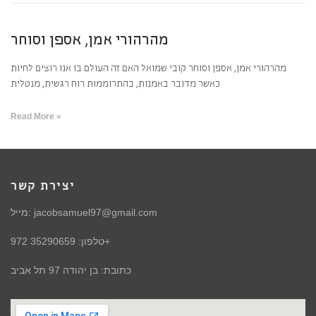
מהרהורי אמן, אספן וסוחר
מהרהורי אמן, אספן וסוחר קובי שמואל האם זה העולם בו אנו רוצים לחיות
כאשר מדובר באמנות, בהתרוממות רוח רגשית, מנטלית
Read More »
יצירת קשר
מייל: jacobsamuel97@gmail.com
טלפון: 35290659 972+
כתובת: בן יהודה 97 תל אביב