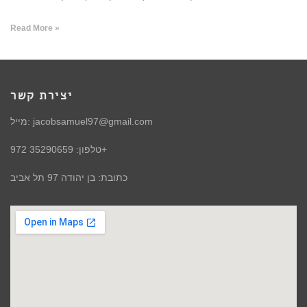
Read More »
יצירת קשר
מייל: jacobsamuel97@gmail.com
טלפון: 35290659 972+
כתובת: בן יהודה 97 תל אביב