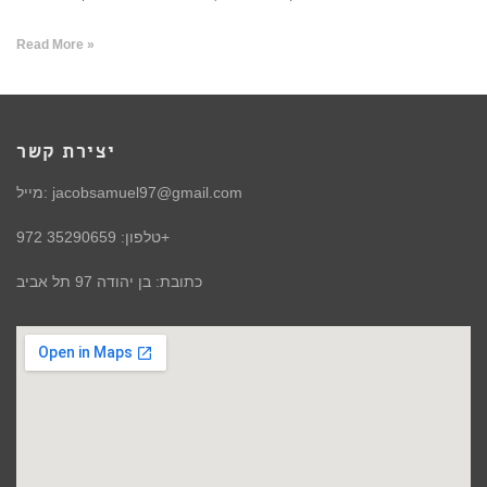
Read More »
יצירת קשר
מייל: jacobsamuel97@gmail.com
טלפון: 35290659 972+
כתובת: בן יהודה 97 תל אביב