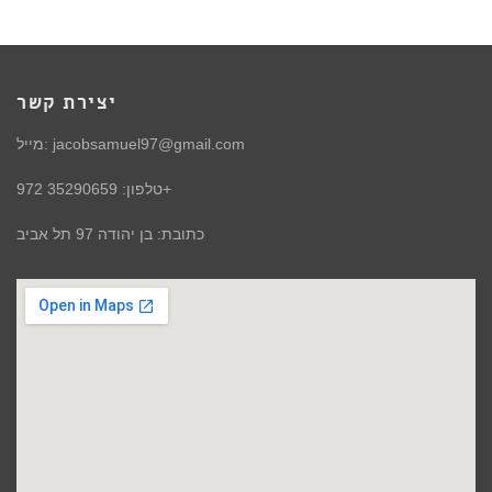
יצירת קשר
מייל: jacobsamuel97@gmail.com
טלפון: 35290659 972+
כתובת: בן יהודה 97 תל אביב