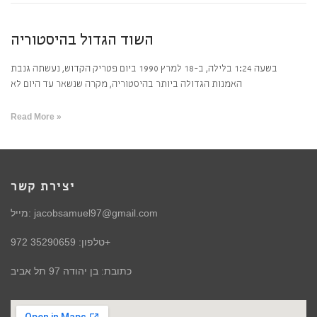
השוד הגדול בהיסטוריה
בשעה 1:24 בלילה, ב-18 למרץ 1990 ביום פטריק הקדוש, נעשתה גנבת
האמנות הגדולה ביותר בהיסטוריה, מקרה שנשאר עד היום לא
Read More »
יצירת קשר
מייל: jacobsamuel97@gmail.com
טלפון: 35290659 972+
כתובת: בן יהודה 97 תל אביב