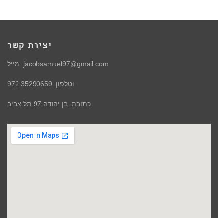
יצירת קשר
מייל: jacobsamuel97@gmail.com
טלפון: 35290659 972+
כתובת: בן יהודה 97 תל אביב