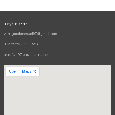
יצירת קשר
מייל: jacobsamuel97@gmail.com
טלפון: 35290659 972+
כתובת: בן יהודה 97 תל אביב