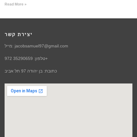
Read More »
יצירת קשר
מייל: jacobsamuel97@gmail.com
טלפון: 35290659 972+
כתובת: בן יהודה 97 תל אביב