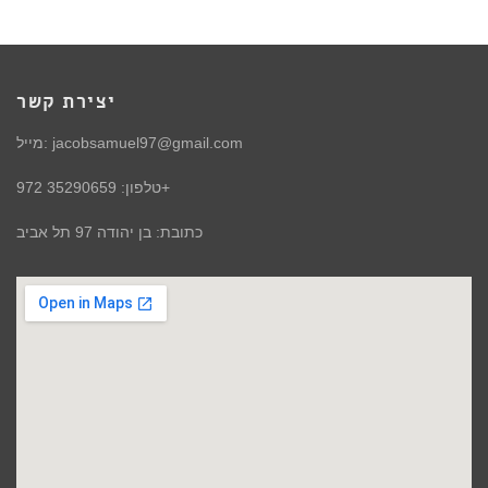
יצירת קשר
מייל: jacobsamuel97@gmail.com
טלפון: 35290659 972+
כתובת: בן יהודה 97 תל אביב