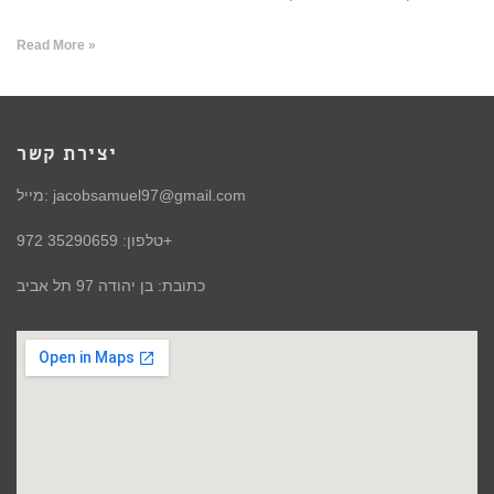
Read More »
יצירת קשר
מייל: jacobsamuel97@gmail.com
טלפון: 35290659 972+
כתובת: בן יהודה 97 תל אביב