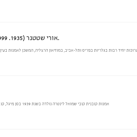
אורי שטטנר (1935. 1999) הרי ירושלים , שמן על בד 82×62 חתום.
רוכות יחיד רבות בגלריות בפריס ותל-אביב, במוזיאון הרצליה, המשכן לאמנות בעין
Lisita Lintre אמנות קובנית קובי שמואל לינטרה נולדה בשנת 1939 בסן מיגל, קובה. היא נולדה למשפחה דלת אמצעים ואת ילדותה