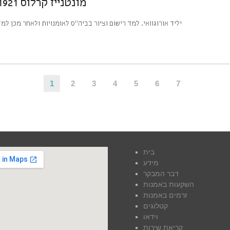
מונטנייז קרלוס 1921 2008 , אימהות , שמן על בד 40×50 חתום
יליד אורוגוואי. למד רישום וציור בביה”ס לאומנויות ולאחר מכן ל
1
2
3
4
5
6
7
בית
מידע
דבר המבקר
השקעות באמנות
זרמים באמנות
קטלוגים
וידאו
קריאת שירות