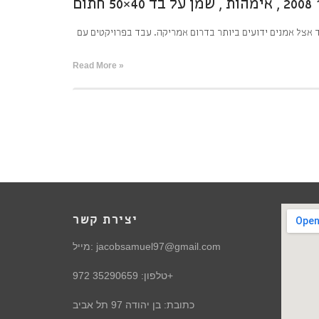
מד אצל אמנים ידועים ביותר בדרום אמריקה. עבד בפרויקטים עם
Read More »
יצירת קשר
מייל: jacobsamuel97@gmail.com
טלפון: 35290659 972+
כתובת: בן יהודה 97 תל אביב