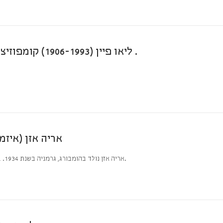
ליאו פיין (1906-1993) קומפוזיציה, שמן על בד שנות ה- 60 \ 64×34 חתום .
אריה אזן (איזמן),-1934. מופשט , שמן על בד
אריה אזן נולד בהומבורג, גרמניה בשנת 1934. באותה שנה עלה עם משפחתו לארץ ישראל. הוא גדל בתל אביב.