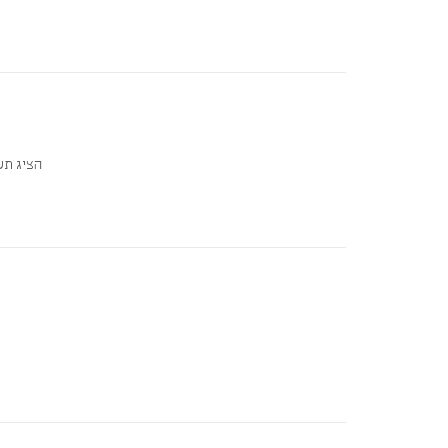
הציג תע