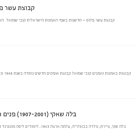
קבוצת עשר פ
קבוצת עשר פלוס – חדשנות בשמי האמנות הישראלית קובי שמואל ה
קבוצות באמנות ואמנים קובי שמואל קבוצת אופקים חדשים נוסדה בשנת 1948 וניתבה את פעולותיה לחיזוק ההשפעה של האמנות הבינלאומית על
בלה שאקי (1907-2001) פנים חדר משקיף לים , שמן על בד 40×41 חתום
בלה שקי, ציירת, נולדה בבוגלריה, עלתה ארצה 1943. לימודים ליסה מונגרנד והאקדמיה של פאריס בצרפת השתלמה בציור באנגליה ובישראל