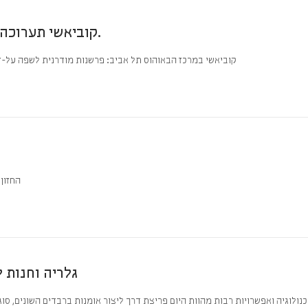
KOBIAYASHI קוביאשי תערוכה מרכז הבאוהוס תל אביב.
קוביאשי במרכז הבאוהוס תל אביב: פרשנות מודרנית לשפה על-זמנית כתובת: דיזנגוף 77, תל אבי
קוביאשי
קוביאשי KOBIYASHI גל
כנולוגיה ואפשרויות רבות מהוות היום פריצת דרך ליצור אומנות ברבדים השונים, ס