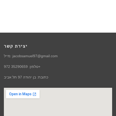
יצירת קשר
מייל: jacobsamuel97@gmail.com
טלפון: 35290659 972+
כתובת: בן יהודה 97 תל אביב