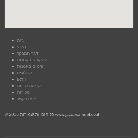
בית
מידע
דבר המבקר
השקעות באמנות
זרמים באמנות
קטלוגים
וידאו
קריאת שירות
מכירות
יצירת קשר
© כל הזכויות שמורות 2015 www.jacobsamuel.co.il