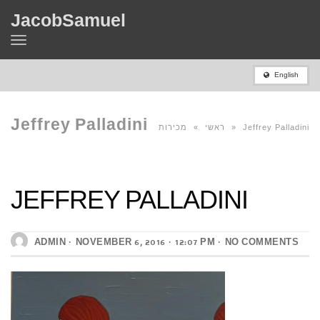
JacobSamuel
Toggle
navigation
English
Jeffrey Palladini
מכירות
»
ראשי
»
Jeffrey Palladini
JEFFREY PALLADINI
ADMIN
NOVEMBER 6, 2016
12:07 PM
NO COMMENTS