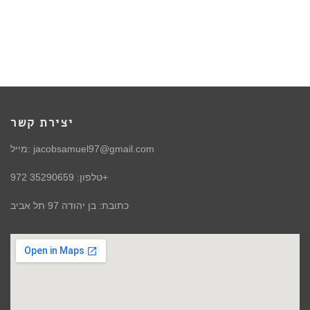
יצירת קשר
מייל: jacobsamuel97@gmail.com
טלפון: 35290659 972+
כתובת: בן יהודה 97 תל אביב