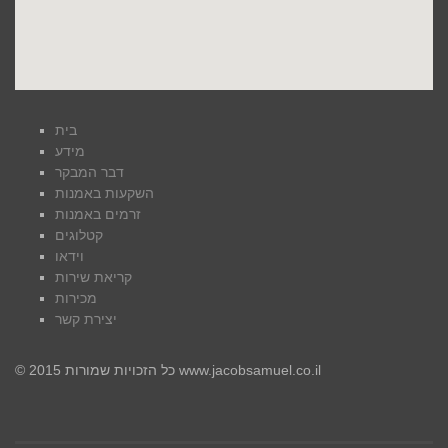
בית
מידע
דבר המבקר
השקעות באמנות
זרמים באמנות
קטלוגים
וידאו
קריאת שירות
מכירות
יצירת קשר
© כל הזכויות שמורות 2015 www.jacobsamuel.co.il