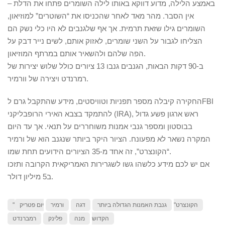
באמצע הלילה, מדוע דווקא באותו לילה השומרים פתחו את הדלת –
אין הסבר. מהר מאד לאחר שהכניסו את “השוטרים” למוזיאון,
השומרים גילו שזאת תרמית. אך אף שלגנבים לא היו כלי נשק הם
הצליחו לגבור על השני שומרים, לאזוק אותם, לשים נייר דבק על
הפה שלהם ולהשאיר אותם במרתף המוזיאון.
ב-90 דקות הבאות, הגנבים גנבו 13 ציורים כולל שלוש יצירות של
רמרנדט ויצירה של וורמיר.
החקירה קיבלה מספר תפניות וטוויסטים, מידע שהתקבל גרם לFBI
להתמקד בצבא האירי הרופבליקני (IRA), ראש ארגון פשע גדול
בבוסטון ומספר גנבי אמנות משוחררים על תנאי. אך עד היום
המקרה נשאר לא מפעונח. הציור היקר ביותר שנגנב הוא של ורמיר
“הקונצרט”, זה אחד מ-35 הציורים הידועים תחת שמו.
אם יש לכם מידע כלשהו גשו לשגרירות האמריקאית הקרובה ותזכו
ב5 מיליון דולר.
"הקונצרט"
גנבת האמנות הגדולה ביותר
דגה
ורמיר
יום פטריק
הקדוש
מנה
פלינק
רמברנדט