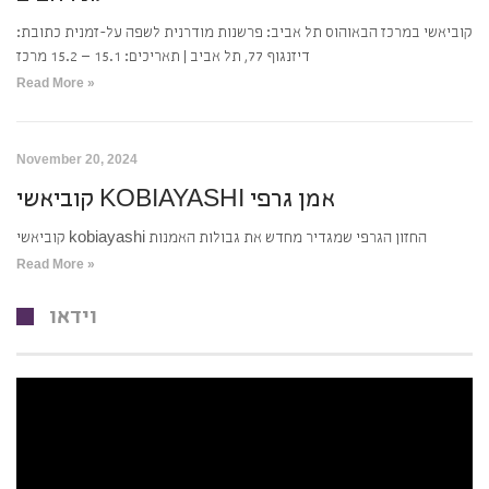
קוביאשי במרכז הבאוהוס תל אביב: פרשנות מודרנית לשפה על-זמנית כתובת:
דיזנגוף 77, תל אביב | תאריכים: 15.1 – 15.2 מרכז
Read More »
November 20, 2024
קוביאשי KOBIAYASHI אמן גרפי
קוביאשי kobiayashi החזון הגרפי שמגדיר מחדש את גבולות האמנות
Read More »
וידאו