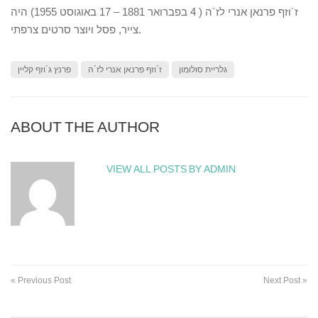
ז´וזף פרנאן אנרי לז´ה ( 4 בפברואר 1881 – 17 באוגוסט 1955) היה
צייר, פסל ויוצר סרטים צרפתי.
גלריית סולומון
ז´וזף פרנאן אנרי לז´ה
פרנץ ג´וזף קליין
ABOUT THE AUTHOR
VIEW ALL POSTS BY ADMIN
« Previous Post
Next Post »