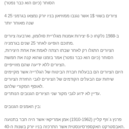
הסוחר (כיום הוא כבר נפטר)
4 ציורים בשווי 1$ אשר נגנבו ממוזיאון בניו יורק נמצאו בגרמני 25
שנה מאוחר יותר
ב-1988 נלקחו כ-6 יצירות אמנות מגלריית סולומון, וארבעה ציורים
מתוכם הופיעו לאחר 25 שנים בגרמניה.
הציורים התגלו רק לאחר שבתו רצתה לאמת את אחת היצירות,
הסוחר (כיום הוא כבר נפטר) אמר בזמנו שהוא קנה את חמשת
הציורים ללא ידיעה שהם מזוייפיים.
היום הציורים הם בבעלות חברת הביטוח של הגלרייה אשר מקיימים
שיחות עם הבעלים הקודמים של הציורים לגבי החזרת הציורים
לאוסף המקורי שלהם.
עדיין לא ידוע לגבי מקור שני הציורים הגנובים הנותרים.
בין האמנים הגנובים:
פרנץ ג´וזף קליין (1910-1962) אמן אמריקאי אשר היה חבר בתנועה
האבסטרקט האקספרסיונסטית אשר התרכזה בניו יורק בשנות ה-40.