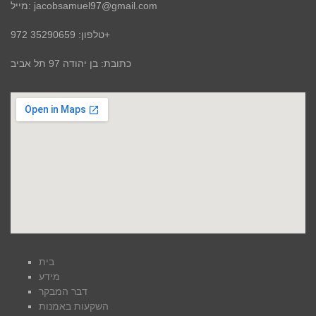
מייל: jacobsamuel97@gmail.com
טלפון: 35290659 972+
כתובת: בן יהודה 97 תל אביב
בית
מידע
דבר המבקר
השקעות באמנות