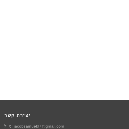
יצירת קשר
מייל: jacobsamuel97@gmail.com