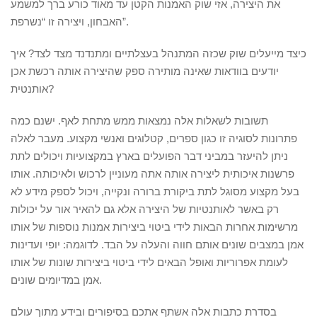
את היצירה, אזי שוק האמנות הקטן עד מאוד כורע ברך למשמע
האבחון, ויצירה זו “נשרפת”.
כיצד מייעלים שוק שכזה המתנהל בעצלתיים ומתנדנד מצד לצד? איך
יודעים בוודאות שאינה מותירה ספק שהיצירה אותה רכשת אכן
אותנטית?
תשובות לשאלות אלה נמצאות ממש מתחת לאף. ישנם כמה
פתרונות לסוגיה זו כגון ספרים, קטלוגים ואנשי מקצוע. מעבר לאלה
ניתן להיעזר במביני דבר הפועלים בארץ במקצועיות ויכולים לתת
פרשנות איכותית ליצירה אותה אתה מעוניין לרכוש ולאיכותה. אותו
בעל מקצוע מסוגל לתת ביקורת ברורה ונקייה, ויכול לספק מידע לא
רק באשר לאותנטיות של היצירה אלא גם להאיר אור על יכולות
מרשימות אחרות הבאות לידי ביטוי ביצירות אמנות נוספות של אותו
אמן במצבים שונים אותם חווה והעלה על הבד. לדוגמה: יופי ועדינות
לעומת אפרוריות ואופל הבאים לידי ביטוי ביצירות שונות של אותו
אמן במדיומים שונים.
בסדרת כתבות אלה אשתף אתכם בסיפורים ובידע מתוך עולם