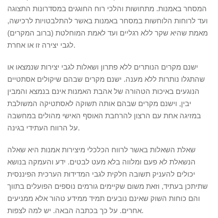
המסחר באמנות. מתחושות והלכי רוח החוגגים במסדרונות התצוגה
ועד לרוחות הלוחשות במסחר באמנות באשר להתלבטויות לרכישה,
מאמת שהיא שקר ללא רגליים ועד לאמת המוחלטת (ברוב המקרים)
לגבי יצירה זו או אחרת.
ישנם מקרים הנותרים ללא פתרון ושאלות לגבי יצירות שנמצאו או
שהתגלו נותרות ללא מענה. ישנם מקרים שבהם שיקולים אסתטיים
הנוגעים באיכות הטהורה של אהבת האמנות אינם בנמצא והמבין
יבין, וישנם מקרים שבהם אותה תשוקה לאסתטיקה המשולבת
במזיגה אחת עם הרצון להרחבת האוסף האישי מהולים במחשבה
על הרווח העתידי בגינה.
שאלת השאלות באשר לרווח הכלכלי מיצירות אמנות היא שאלה
הנשאלת לא פעם ומלווה בלא מעט לבטים. ידע והעמקה בנושא
יכולים להעניק תשובה חלקית לגבי המדידוּת הערכית הפיננסית
שתיתכן בעתיד, וזאת משום שקיימים גורמים נוספים הפועלים בתווך
והם כוחות השוק שאינם נובעים תמיד ממידע טהור אלא ממניעים
אחרים. על כך בכתבה הבאה. יש למה לצפות.