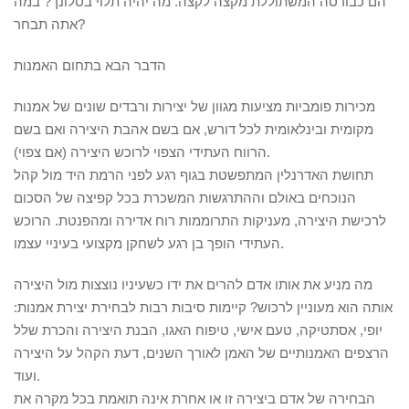
הם כבורסה המשתוללת מקצה לקצה. מה יהיה תלוי בסלונך? במה
אתה תבחר?
הדבר הבא בתחום האמנות
מכירות פומביות מציעות מגוון של יצירות ורבדים שונים של אמנות
מקומית ובינלאומית לכל דורש, אם בשם אהבת היצירה ואם בשם
הרווח העתידי הצפוי לרוכש היצירה (אם צפוי).
תחושת האדרנלין המתפשטת בגוף רגע לפני הרמת היד מול קהל
הנוכחים באולם וההתרגשות המשכרת בכל קפיצה של הסכום
לרכישת היצירה, מעניקות התרוממות רוח אדירה ומהפנטת. הרוכש
העתידי הופך בן רגע לשחקן מקצועי בעיניי עצמו.
מה מניע את אותו אדם להרים את ידו כשעיניו נוצצות מול היצירה
אותה הוא מעוניין לרכוש? קיימות סיבות רבות לבחירת יצירת אמנות:
יופי, אסתטיקה, טעם אישי, טיפוח האגו, הבנת היצירה והכרת שלל
הרצפים האמנותיים של האמן לאורך השנים, דעת הקהל על היצירה
ועוד.
הבחירה של אדם ביצירה זו או אחרת אינה תואמת בכל מקרה את