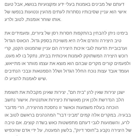
דעתם של מבינים באמנות בעלי ידע ומקצועיות בנושא, אבל טעם
אישי הוא עניין שסיבותיו נסתרות לעתים מהעין ונטועות בנפשו של
אותו שוחר אומנות, לטוב ולרע.
בימינו ניתן להבחין בהתקפות חסרות רסן של ציורים, ומעמידים את
טיב היצירה והזרם אליה היא משויכת בספק גדול. הכאוס הגדול
וערבוביית הדעות לגבי איכות היצירה הם עניין שהמנווט הקטן, קרי
רוכש היצירה המשתוקק לאמנות איכותית בביתו, נתקל בו לא מעט,
ולפעמים קורים מקרים שבהם הוא מוצא את עצמו מוותר או מתייאש,
ועומד אובד עצות נוכח החלל הגדול ושלל הסמטאות ונבכי הנתיבים
שיש לאמנות להציע לו.
ישנן יצירות שאין להן “בית חם”, יצירות שאינן מקבלות את תשומת
הלב הנדרשת ולכן אינן מאושרות כיצירות אותנטיות. אישור נחשב
הוכחה בעלת משמעות וכאשר זו נחסכת מהיצירה, הרי מדובר
בבעיה. במקרים אלה קמים “מביני דבר” המהנהנים בראשם לטוב או
לרע, והשמועות לגבי דעתם מתפשטות כאש בשדה קוצים. אם טיבה
של היצירה נקבע ב”חוסר דיוק”, בלשון המעטה, על ידי אדם שהכפיש