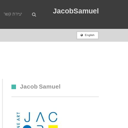
JacobSamuel
יצירת קשר
English
ראשי
»
מכירות
»
פנחס אברמוביץ (1909 1986) רחוב בעירה , שמן על בד 33×25 חתום
Jacob Samuel