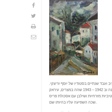
19 עבר להתגורר בתל אביב ועבד שנתיים בסטודיו של יוסף זריצקי.
1934 התקבל כחבר באגודת הציירים.מ- 1938 – 1941 היה פעיל בהגנה וב 1942 – 1943 שהה במצרים, עיראק
יביות מזרחיות ושילבן עם אסכולת פריס
שכה השפיעה עליו בהיותו שם.