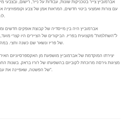
אברמוביץ צייר בטכניקות שונות, עבודות על נייר, רישום, ובצבעי מ
עם צורות ואמצעי ביטוי חדשים, המראות אמן של צבע וקומפוזיציה א
לו לנופי הארץ והוא נהג לנסוע ולצייר בטבע.
אברמוביץ היה בין מייסדיה של קבוצת אופקים חדשים ומ
ל”השתלמות” מקצועית בפריז. הביקורים של הציירים היו קצרי מועד
של פריז ונשאר שם כשנה וחצי. במהלך חייו חזר כמה פעמים לפריז שכה אהב.
מציגות גירסה מרוכחת לקוביזם בהשפעתו של ז’ורז בראק. בשנות הח
של הפשטה, שאפיינה את עבודותיהן של מרבית חברי “אופקים חדשים”.