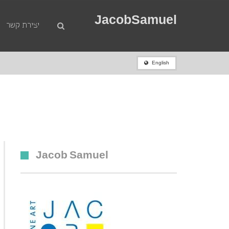
JacobSamuel
יצירת קשר
English
ראשי
»
מכירות
»
שמואל טפלר (1918 1998) בתים בתל אביב שנות ה -80 שמן על בד 50×40 חתום
Jacob Samuel