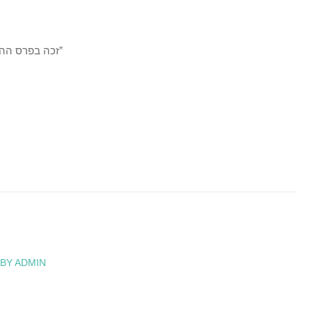
1961 זכה בפרס ההסתדרות עבור תמונתו ”נוף ירושלים”
 BY ADMIN