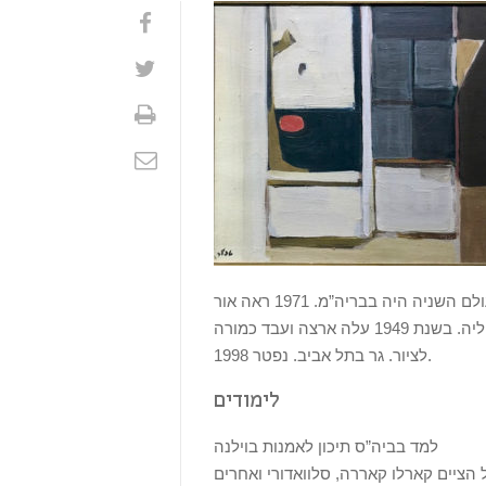
שמואל טפלר, צייר, נולד בהרובישוב, פולין, 1918. בעת מלחמת העולם השניה היה בבריה”מ. 1971 ראה אור
במילאנו ספר על יצירתו. לאחר המלחמה חזר לפולין וממנה נסע לאיטליה. בשנת 1949 עלה ארצה ועבד כמורה
לציור. גר בתל אביב. נפטר 1998.
לימודים
למד בביה”ס תיכון לאמנות בוילנה
ציים קארלו קאררה, סלוואדורי ואחרים