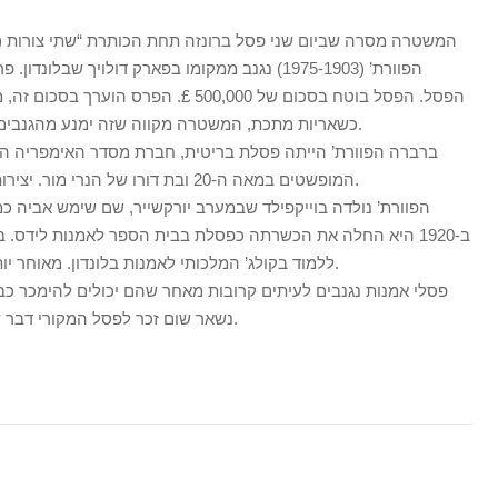
המשטרה מסרה שביום שני פסל ברונזה תחת הכותרת “שתי צורות (ע
הפסל. הפסל בוטח בסכום של 500,000 £. הפר
כשאריות מתכת, המשטרה מקווה שזה ימנע מהגנבים למכור את הפסל כחומר גלם של ברונזה.
ברברה הפוורת’ הייתה פסלת בריטית, חברת מסדר האימפריה הב
המופשטים במאה ה-20 ובת דורו של הנרי מור. יצירותיה מוצגות באוספים רבים ברחבי העולם.
הפוורת’ נולדה בוייקפילד שבמערב יורקשייר, שם שימש אביה כמ
ללמוד בקולג’ המלכותי לאמנות בלונדון. מאוחר יותר בילתה זמן מה בלימוד פיסול באיטליה.
פסלי אמנות נגנבים לעיתים קרובות מאחר שהם יכולים להימכר כבר
נשאר שום זכר לפסל המקורי דבר שמקשה על המשטרה לתפוס את הגנבים.