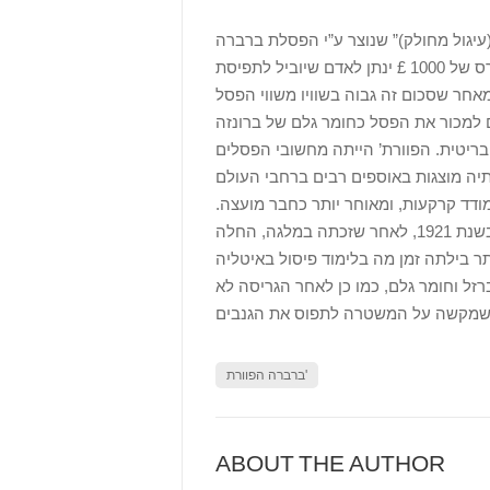
יגול מחולק)” שנוצר ע”י הפסלת ברברה
הפוורת’ (1975-1903) נגנב ממקומו בפארק דולויך שבלונדון. פרס של 1000 £ ינתן לאדם שיוביל לתפיסת
ס הוערך בסכום זה, מאחר שסכום זה גבוה בשוויו משווי הפסל
ריטית. הפוורת’ הייתה מחשובי הפסלים
ודד קרקעות, ומאוחר יותר כחבר מועצה.
ב-1920 היא החלה את הכשרתה כפסלת בבית הספר לאמנות לידס. בשנת 1921, לאחר שזכתה במלגה, החלה
זל וחומר גלם, כמו כן לאחר הגריסה לא
ברברה הפוורת'
ABOUT THE AUTHOR